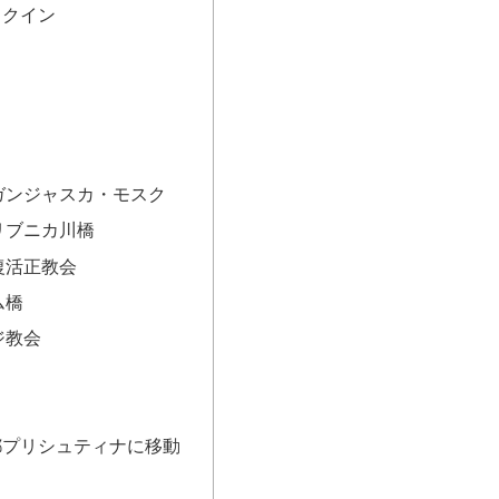
ックイン
ガンジャスカ・モスク
リブニカ川橋
復活正教会
ム橋
ジ教会
都プリシュティナに移動