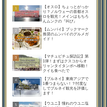
【オスロ】ちょっとがっか
り？ノルウェーの首都オス
ロを観光！メインはもちろ
んムンクの『叫び』
【ムンバイ】ブックマーク
推奨のムンバイのグルメガ
イド！
【マチュピチュ探訪記】第
1弾！まずはクスコからオ
リャンタイタンボへ移動！
クイも食べたで
【ブルネイ】東南アジアで
1番つまらない！？忖度な
しでブルネイ観光を評価し
ます！
【ウユニ】憧れのウユニ塩