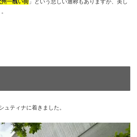
欧州一醜い街
」という悲しい通称もありますが、美し
う。
シュティナに着きました。