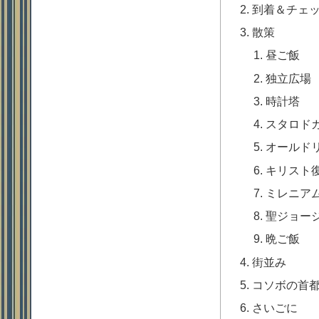
到着＆チェ
散策
昼ご飯
独立広場
時計塔
スタロド
オールド
キリスト
ミレニア
聖ジョー
晩ご飯
街並み
コソボの首
さいごに