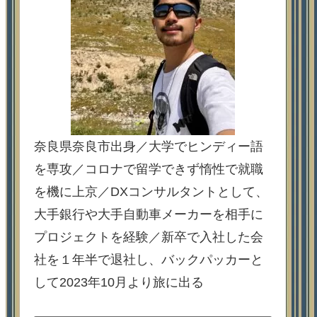
奈良県奈良市出身／大学でヒンディー語
を専攻／コロナで留学できず惰性で就職
を機に上京／DXコンサルタントとして、
大手銀行や大手自動車メーカーを相手に
プロジェクトを経験／新卒で入社した会
社を１年半で退社し、バックパッカーと
して2023年10月より旅に出る