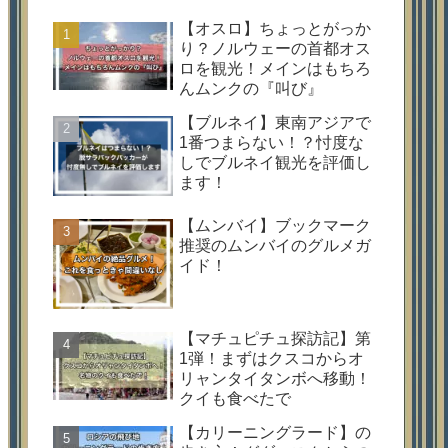
【オスロ】ちょっとがっか
り？ノルウェーの首都オス
ロを観光！メインはもちろ
んムンクの『叫び』
【ブルネイ】東南アジアで
1番つまらない！？忖度な
しでブルネイ観光を評価し
ます！
【ムンバイ】ブックマーク
推奨のムンバイのグルメガ
イド！
【マチュピチュ探訪記】第
1弾！まずはクスコからオ
リャンタイタンボへ移動！
クイも食べたで
【カリーニングラード】の