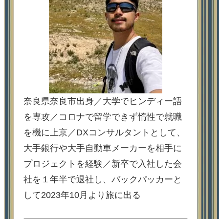
奈良県奈良市出身／大学でヒンディー語
を専攻／コロナで留学できず惰性で就職
を機に上京／DXコンサルタントとして、
大手銀行や大手自動車メーカーを相手に
プロジェクトを経験／新卒で入社した会
社を１年半で退社し、バックパッカーと
して2023年10月より旅に出る