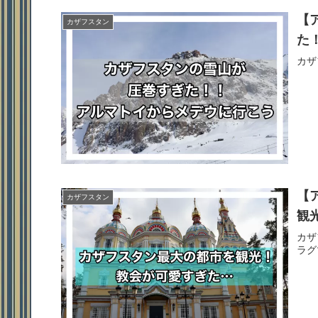
【
カザフスタン
た
カザ
【
カザフスタン
観
カザ
ラグ