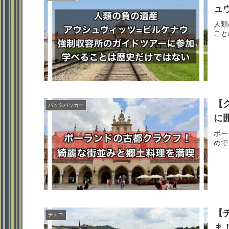
ュ
人類
こと
【
バックパッカー
に
ポー
めで
【
チェコ
ま