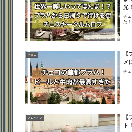
光
チェ
た！
【
チェコ
メ
チェ
【
スロバキア
ト