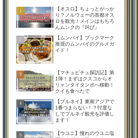
【オスロ】ちょっとがっか
り？ノルウェーの首都オス
ロを観光！メインはもちろ
んムンクの『叫び』
【ムンバイ】ブックマーク
推奨のムンバイのグルメガ
イド！
【マチュピチュ探訪記】第
1弾！まずはクスコからオ
リャンタイタンボへ移動！
クイも食べたで
【ブルネイ】東南アジアで
1番つまらない！？忖度な
しでブルネイ観光を評価し
ます！
【ウユニ】憧れのウユニ塩