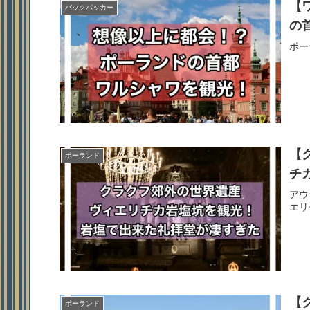
【
バックパッカー
の
ポー
【
ポーランド
チ
アウ
エリ
【
ポーランド