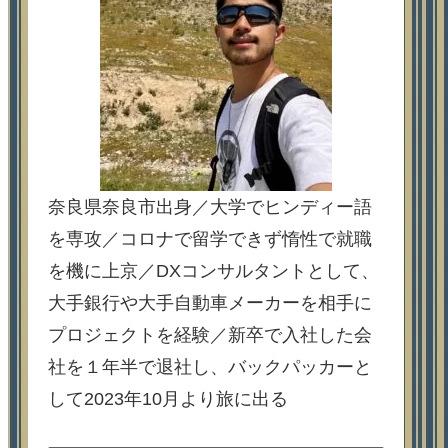
奈良県奈良市出身／大学でヒンディー語
を専攻／コロナで留学できず惰性で就職
を機に上京／DXコンサルタントとして、
大手銀行や大手自動車メーカーを相手に
プロジェクトを経験／新卒で入社した会
社を１年半で退社し、バックパッカーと
して2023年10月より旅に出る