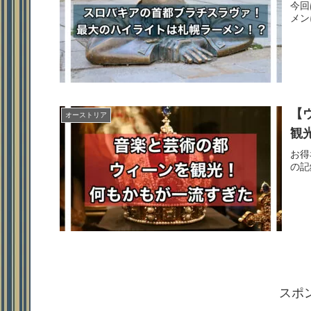
今回
メン
【
オーストリア
観
お得
の記
スポ