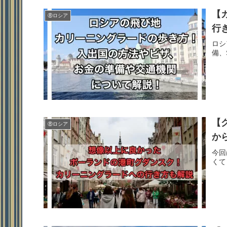
【
⑧ロシア
行
ロシ
備、
【
⑧ロシア
か
今回
くて