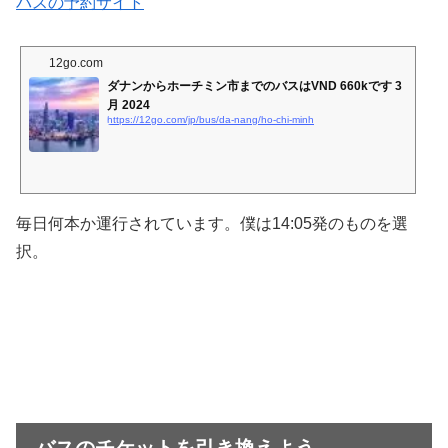
バスの予約サイト
12go.com
ダナンからホーチミン市までのバスはVND 660kです 3
月 2024
https://12go.com/jp/bus/da-nang/ho-chi-minh
毎日何本か運行されています。僕は14:05発のものを選
択。