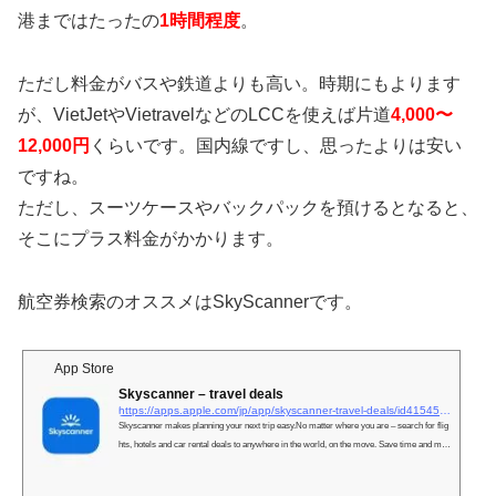
港まではたったの
1時間程度
。
ただし料金がバスや鉄道よりも高い。時期にもよります
が、VietJetやVietravelなどのLCCを使えば片道
4,000〜
12,000円
くらいです。国内線ですし、思ったよりは安い
ですね。
ただし、スーツケースやバックパックを預けるとなると、
そこにプラス料金がかかります。
航空券検索のオススメはSkyScannerです。
App Store
‎Skyscanner – travel deals
https://apps.apple.com/jp/app/skyscanner-travel-deals/id415458524?l=en-US
‎Skyscanner makes planning your next trip easy.No matter where you are – search for flig
hts, hotels and car rental deals to anywhere in the world, on the move. Save time and mon
ey by comparing and booking from your favorite travel brands like Spirit Airlines, United
Airlines, and American Airlines a…