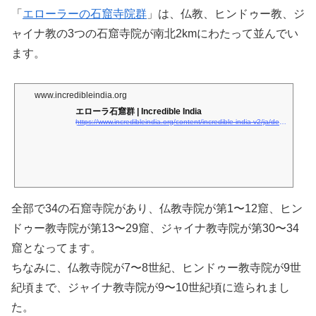
「
エローラーの石窟寺院群
」は、仏教、ヒンドゥー教、ジ
ャイナ教の3つの石窟寺院が南北2kmにわたって並んでい
ます。
www.incredibleindia.org
エローラ石窟群 | Incredible India
https://www.incredibleindia.org/content/incredible-india-v2/ja/destinations/aurangabad/ellora-caves.html
全部で34の石窟寺院があり、仏教寺院が第1〜12窟、ヒン
ドゥー教寺院が第13〜29窟、ジャイナ教寺院が第30〜34
窟となってます。
ちなみに、仏教寺院が7〜8世紀、ヒンドゥー教寺院が9世
紀頃まで、ジャイナ教寺院が9〜10世紀頃に造られまし
た。