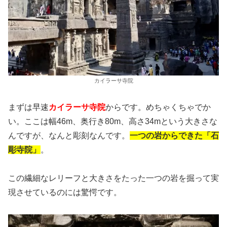
カイラーサ寺院
まずは早速
カイラーサ寺院
からです。めちゃくちゃでか
い。ここは幅46m、奥行き80m、高さ34mという大きさな
んですが、なんと彫刻なんです。
一つの岩からできた「石
彫寺院」
。
この繊細なレリーフと大きさをたった一つの岩を掘って実
現させているのには驚愕です。