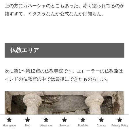
上の方にガネーシャのとこもあった。赤く塗られてるのが
雑すぎて、イタズラなんか公式なんかは知らん。
仏教エリア
次に第1〜第12窟の仏教寺院です。エローラーの仏教窟は
インドの仏教窟の中では最後にできたものらしい。
Homepage
Blog
About me
Services
Portfolio
Contact
Privacy Policy