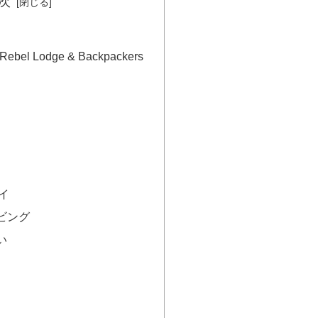
次
el Lodge & Backpackers
イ
ビング
い