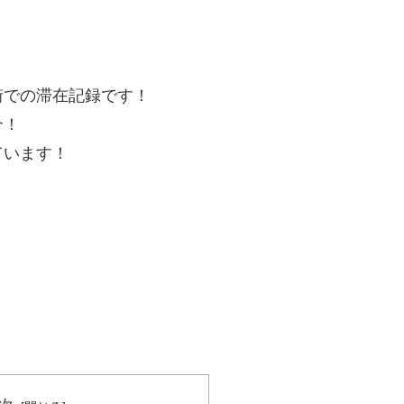
街での滞在記録です！
介！
ています！