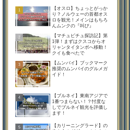
【オスロ】ちょっとがっか
り？ノルウェーの首都オス
ロを観光！メインはもちろ
んムンクの『叫び』
【マチュピチュ探訪記】第
1弾！まずはクスコからオ
リャンタイタンボへ移動！
クイも食べたで
【ムンバイ】ブックマーク
推奨のムンバイのグルメガ
イド！
【ブルネイ】東南アジアで
1番つまらない！？忖度な
しでブルネイ観光を評価し
ます！
【カリーニングラード】の