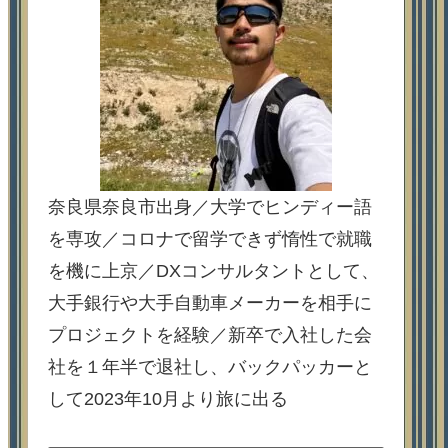
奈良県奈良市出身／大学でヒンディー語
を専攻／コロナで留学できず惰性で就職
を機に上京／DXコンサルタントとして、
大手銀行や大手自動車メーカーを相手に
プロジェクトを経験／新卒で入社した会
社を１年半で退社し、バックパッカーと
して2023年10月より旅に出る