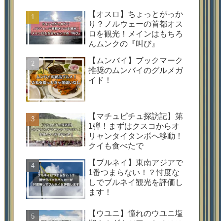
【オスロ】ちょっとがっか
り？ノルウェーの首都オス
ロを観光！メインはもちろ
んムンクの『叫び』
【ムンバイ】ブックマーク
推奨のムンバイのグルメガ
イド！
【マチュピチュ探訪記】第
1弾！まずはクスコからオ
リャンタイタンボへ移動！
クイも食べたで
【ブルネイ】東南アジアで
1番つまらない！？忖度な
しでブルネイ観光を評価し
ます！
【ウユニ】憧れのウユニ塩