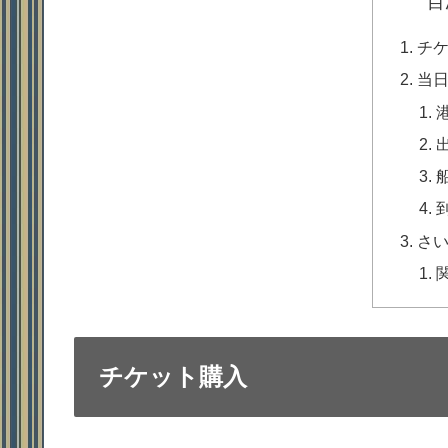
目
チ
当
さ
チケット購入