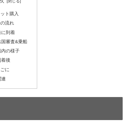
次
ケット購入
日の流れ
港に到着
出国審査&乗船
船内の様子
到着後
いごに
関連