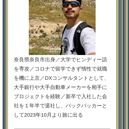
奈良県奈良市出身／大学でヒンディー語
を専攻／コロナで留学できず惰性で就職
を機に上京／DXコンサルタントとして、
大手銀行や大手自動車メーカーを相手に
プロジェクトを経験／新卒で入社した会
社を１年半で退社し、バックパッカーと
して2023年10月より旅に出る