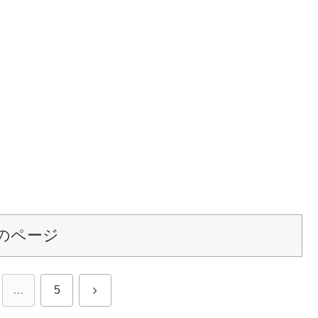
のページ
次
…
5