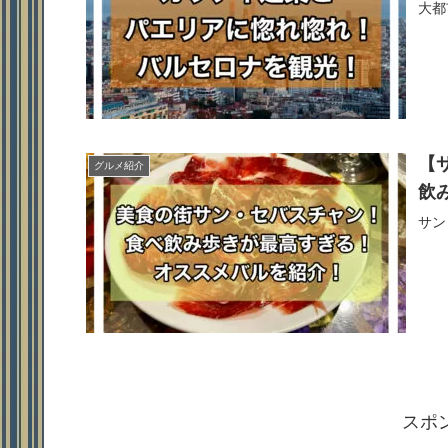
大都
【
グルメ紹介
飲
サン
スポ