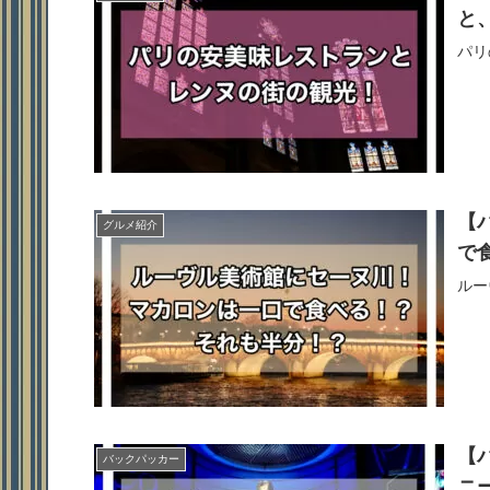
と
パリ
【
グルメ紹介
で
ルー
【
バックパッカー
ニ