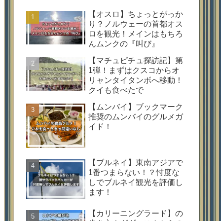
【オスロ】ちょっとがっか
り？ノルウェーの首都オス
ロを観光！メインはもちろ
んムンクの『叫び』
【マチュピチュ探訪記】第
1弾！まずはクスコからオ
リャンタイタンボへ移動！
クイも食べたで
【ムンバイ】ブックマーク
推奨のムンバイのグルメガ
イド！
【ブルネイ】東南アジアで
1番つまらない！？忖度な
しでブルネイ観光を評価し
ます！
【カリーニングラード】の