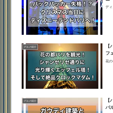
ディ
【
グルメ紹介
フ
花の
【
グルメ紹介
バ