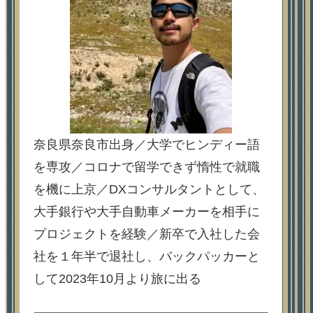
奈良県奈良市出身／大学でヒンディー語
を専攻／コロナで留学できず惰性で就職
を機に上京／DXコンサルタントとして、
大手銀行や大手自動車メーカーを相手に
プロジェクトを経験／新卒で入社した会
社を１年半で退社し、バックパッカーと
して2023年10月より旅に出る