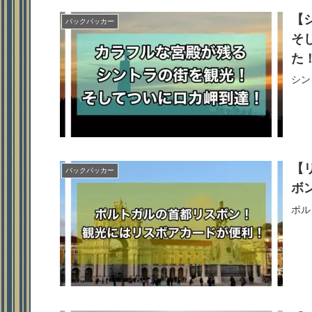
【
バックパッカー
そ
た
シン
【
バックパッカー
ボ
ポル