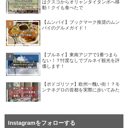
はクスコからオリャンタイタンボへ移
動！クイも食べたで
【ムンバイ】ブックマーク推奨のムン
バイのグルメガイド！
【ブルネイ】東南アジアで1番つまら
ない！？忖度なしでブルネイ観光を評
価します！
【ポドゴリツァ】欧州一醜い街！？モ
ンテネグロの首都を実際に歩いてみた
Instagramをフォローする