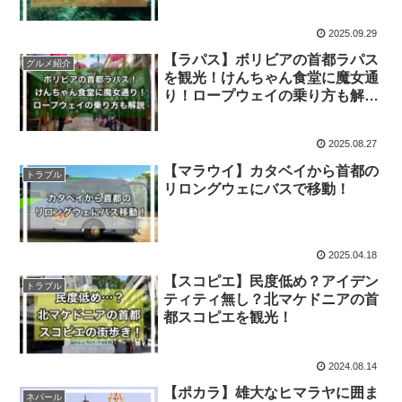
2025.09.29
【ラパス】ボリビアの首都ラパス
グルメ紹介
を観光！けんちゃん食堂に魔女通
り！ロープウェイの乗り方も解
説！
2025.08.27
【マラウイ】カタベイから首都の
トラブル
リロングウェにバスで移動！
2025.04.18
【スコピエ】民度低め？アイデン
トラブル
ティティ無し？北マケドニアの首
都スコピエを観光！
2024.08.14
【ポカラ】雄大なヒマラヤに囲ま
ネパール