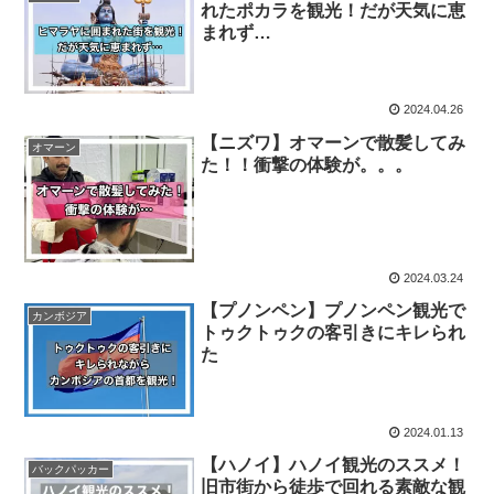
れたポカラを観光！だが天気に恵
まれず…
2024.04.26
【ニズワ】オマーンで散髪してみ
オマーン
た！！衝撃の体験が。。。
2024.03.24
【プノンペン】プノンペン観光で
カンボジア
トゥクトゥクの客引きにキレられ
た
2024.01.13
【ハノイ】ハノイ観光のススメ！
バックパッカー
旧市街から徒歩で回れる素敵な観