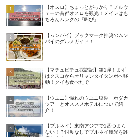
【オスロ】ちょっとがっかり？ノルウ
ェーの首都オスロを観光！メインはも
ちろんムンクの『叫び』
【ムンバイ】ブックマーク推奨のムン
バイのグルメガイド！
【マチュピチュ探訪記】第1弾！まず
はクスコからオリャンタイタンボへ移
動！クイも食べたで
【ウユニ】憧れのウユニ塩湖！ホダカ
ツアーとオススメホテルについて紹
介！
【ブルネイ】東南アジアで1番つまら
ない！？忖度なしでブルネイ観光を評