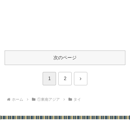
次のページ
次
1
2
へ
ホーム
①東南アジア
タイ