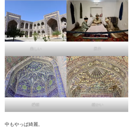
美しい
展示
繊細
細かい
中もやっぱ綺麗。