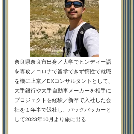
奈良県奈良市出身／大学でヒンディー語
を専攻／コロナで留学できず惰性で就職
を機に上京／DXコンサルタントとして、
大手銀行や大手自動車メーカーを相手に
プロジェクトを経験／新卒で入社した会
社を１年半で退社し、バックパッカーと
して2023年10月より旅に出る