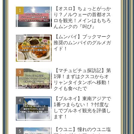
【オスロ】ちょっとがっか
り？ノルウェーの首都オス
ロを観光！メインはもちろ
んムンクの『叫び』
【ムンバイ】ブックマーク
推奨のムンバイのグルメガ
イド！
【マチュピチュ探訪記】第
1弾！まずはクスコからオ
リャンタイタンボへ移動！
クイも食べたで
【ブルネイ】東南アジアで
1番つまらない！？忖度な
しでブルネイ観光を評価し
ます！
【ウユニ】憧れのウユニ塩