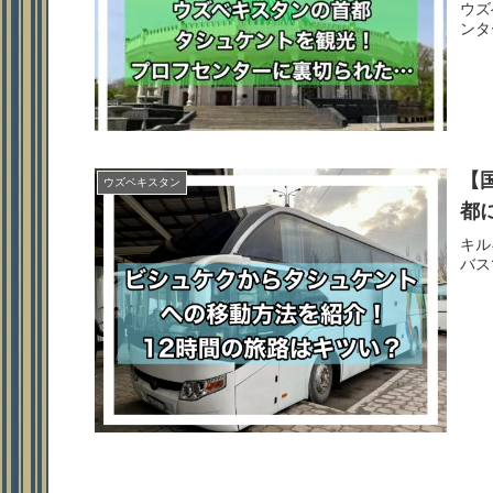
ウズ
ンタ
【
ウズベキスタン
都
キル
バス