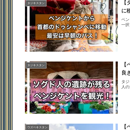
【
タジキスタン
に
ペン
一択
【
タジキスタン
良
タジ
人の
【
ウズベキスタン