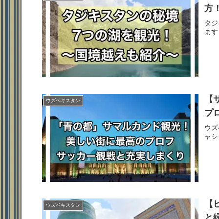
方
タジ
ます
【
ウズベキスタン
プ
ウズ
ャシ
【
ウズベキスタン
と