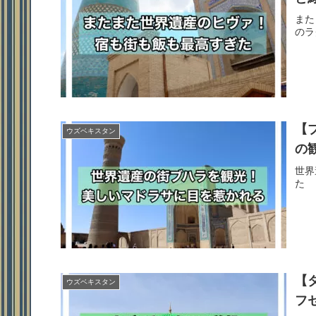
また
のラ
【
ウズベキスタン
の
世界
た
【
ウズベキスタン
フ