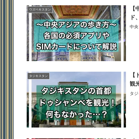
【
ウズベキスタン
ド
中央
【
タジキスタン
観
タジ